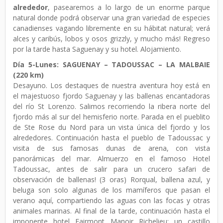
alrededor
, pasearemos a lo largo de un enorme parque
natural donde podrá observar una gran variedad de especies
canadienses vagando libremente en su hábitat natural; verá
alces y caribús, lobos y osos grizzly, y mucho más! Regreso
por la tarde hasta Saguenay y su hotel. Alojamiento.
Día 5-Lunes: SAGUENAY – TADOUSSAC – LA MALBAIE
(220 km)
Desayuno. Los destaques de nuestra aventura hoy está en
el majestuoso fjordo Saguenay y las ballenas encantadoras
del río St Lorenzo. Salimos recorriendo la ribera norte del
fjordo más al sur del hemisferio norte. Parada en el pueblito
de Ste Rose du Nord para un vista única del fjordo y los
alrededores. Continuación hasta el pueblo de Tadoussac y
visita de sus famosas dunas de arena, con vista
panorámicas del mar. Almuerzo en el famoso Hotel
Tadoussac, antes de salir para un crucero safari de
observación de ballenas! (3 oras) Rorqual, ballena azul, y
beluga son solo algunas de los mamíferos que pasan el
verano aquí, compartiendo las aguas con las focas y otras
animales marinas. Al final de la tarde, continuación hasta el
imponente hotel Fairmont Manoir Richelieu; un castillo