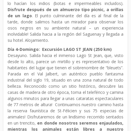
lo hacían los indios (botas e impermeables incluidos).
Disfrute después de un almuerzo tipo picnic, a orillas
de un lago
. El punto culminante del día es al final de la
tarde, donde salimos hasta un mirador para observar los
osos negros en su ambiente natural – un experiencia
inolvidable! Salida hacia a la región del Saguenay y llegada a
su hotel. Alojamiento.
Día 4-Domingo: Excursión LAGO ST JEAN (250 km)
Desayuno. Salida hacia el inmenso Lago St Jean, que, visto
desde lo alto, parece un mirtillo y es representativo de los
habitantes del lugar que tienen el sobrenombre de “bleuets”.
Parada en el Val Jalbert, un auténtico pueblo fantasma
industrial del siglo 19, situado en una zona natural de todo
belleza. Reconocido como un sitio histórico, descubre las
casas de madera de otro época, toma el teleférico y camina
algunos minutos para llegar a unas cataratas espectaculares
de 77 metros de altura! Continuamos nuestro camino hasta
la reserva faunística de St-Félicien y sus 75 especias de
animales! Disfrutaremos de un lindísimo recorrido sentados
en un trencito,
en donde nosotros seremos enjaulados,
mientras los animales están libres a nuestro