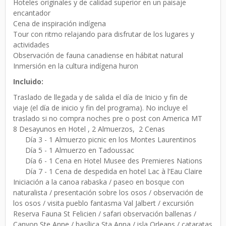
Hoteles originales y de calidad superior en un paisaje
encantador
Cena de inspiración indígena
Tour con ritmo relajando para disfrutar de los lugares y
actividades
Observación de fauna canadiense en hábitat natural
Inmersión en la cultura indígena huron
Incluido:
Traslado de llegada y de salida el día de Inicio y fin de
viaje (el día de inicio y fin del programa). No incluye el
traslado si no compra noches pre o post con America MT
8 Desayunos en Hotel , 2 Almuerzos, 2 Cenas
Día 3 - 1 Almuerzo picnic en los Montes Laurentinos
Día 5 - 1 Almuerzo en Tadoussac
Día 6 - 1 Cena en Hotel Musee des Premieres Nations
Día 7 - 1 Cena de despedida en hotel Lac à l’Eau Claire
Iniciación a la canoa rabaska / paseo en bosque con
naturalista / presentación sobre los osos / observación de
los osos / visita pueblo fantasma Val Jalbert / excursión
Reserva Fauna St Felicien / safari observación ballenas /
Canyon Ste Anne / basílica Sta Anna / isla Orleans / cataratas