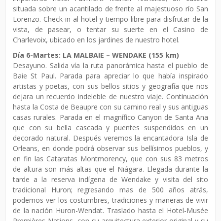
situada sobre un acantilado de frente al majestuoso río San
Lorenzo. Check-in al hotel y tiempo libre para disfrutar de la
vista, de pasear, o tentar su suerte en el Casino de
Charlevoix, ubicado en los jardines de nuestro hotel.
Día 6-Martes: LA MALBAIE – WENDAKE (155 km)
Desayuno. Salida vía la ruta panorámica hasta el pueblo de
Baie St Paul. Parada para apreciar lo que había inspirado
artistas y poetas, con sus bellos sitios y geografía que nos
dejara un recuerdo indeleble de nuestro viaje. Continuación
hasta la Costa de Beaupre con su camino real y sus antiguas
casas rurales. Parada en el magnífico Canyon de Santa Ana
que con su bella cascada y puentes suspendidos en un
decorado natural. Después veremos la encantadora Isla de
Orleans, en donde podrá observar sus bellísimos pueblos, y
en fin las Cataratas Montmorency, que con sus 83 metros
de altura son más altas que el Niágara. Llegada durante la
tarde a la reserva indígena de Wendake y visita del sito
tradicional Huron; regresando mas de 500 años atrás,
podemos ver los costumbres, tradiciones y maneras de vivir
de la nación Huron-Wendat. Traslado hasta el Hotel-Musée
Premières Nations, con su arquitectura exterior original y su