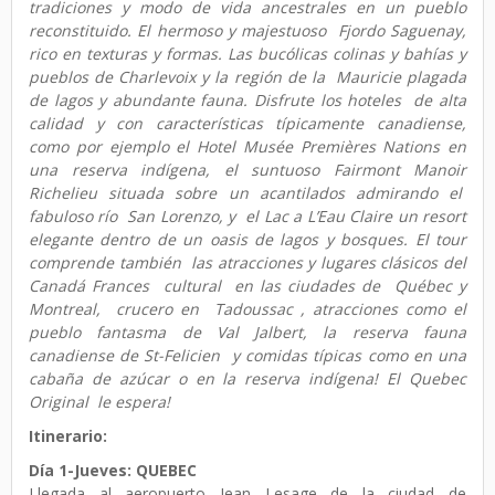
tradiciones y modo de vida ancestrales en un pueblo
reconstituido. El hermoso y majestuoso Fjordo Saguenay,
rico en texturas y formas. Las bucólicas colinas y bahías y
pueblos de Charlevoix y la región de la Mauricie plagada
de lagos y abundante fauna. Disfrute los hoteles de alta
calidad y con características típicamente canadiense,
como por ejemplo el Hotel Musée Premières Nations en
una reserva indígena, el suntuoso Fairmont Manoir
Richelieu situada sobre un acantilados admirando el
fabuloso río San Lorenzo, y el Lac a L’Eau Claire un resort
elegante dentro de un oasis de lagos y bosques. El tour
comprende también las atracciones y lugares clásicos del
Canadá Frances cultural en las ciudades de Québec y
Montreal, crucero en Tadoussac , atracciones como el
pueblo fantasma de Val Jalbert, la reserva fauna
canadiense de St-Felicien y comidas típicas como en una
cabaña de azúcar o en la reserva indígena! El Quebec
Original le espera!
Itinerario:
Día 1-Jueves:
QUEBEC
Llegada al aeropuerto Jean Lesage de la ciudad de