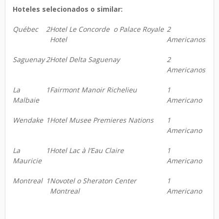
Hoteles selecionados o similar:
Québec
2
Hotel Le Concorde o Palace Royale
2
Hotel
Americanos
Saguenay
2
Hotel Delta Saguenay
2
Americanos
La
1
Fairmont Manoir Richelieu
1
Malbaie
Americano
Wendake
1
Hotel Musee Premieres Nations
1
Americano
La
1
Hotel Lac à l’Eau Claire
1
Mauricie
Americano
Montreal
1
Novotel o Sheraton Center
1
Montreal
Americano