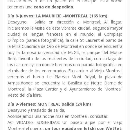
instalaciones o de un paseo en el bosque. Esta noche
tenemos una
cena de despedida.
Día 8-Jueves: LA MAURICIE –MONTREAL (165 km)
Desayuno. Salida en dirección a Montreal. Al llegar,
iniciaremos la visita de esta vibrante ciudad, segunda mayor
ciudad de lengua francesa en el mundo: el Complejo
Olímpico (parada fotográfica), la calle St-Laurent el barrio de
la Milla Cuadrada de Oro de Montreal en donde se encuentra
hoy la famosa universidad de McGill, el parque del Monte
Real, favorito de los residentes de la ciudad, con su lago de
los castores y en donde haremos una parada fotográfica en
el mirador de los enamorados. En camino al Viejo Montreal
veremos el barrio Le Plateau Mont Royal, la plaza de
Armas,donde se encuentra la Basílica de Notre Dame de
Montreal, la Plaza Cartier y el Ayuntamiento de Montreal.
Resto del día libre.
Día 9-Viernes: MONTREAL salida (24 km)
Desayuno y traslado de salida.
Aconsejamos una noche mas en Montreal, consultar.
ACTIVIDADES SUGERIDAS: Un paseo a pie por el viejo
Montreal el puerto,
un tour guiado en Jetski con WetSet,