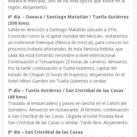
visitará el mercado, uno de los más típicos que existe en la
región. Alojamiento.
6º día - Oaxaca / Santiago Matatlán / Tuxtla Gutiérrez
(500 kms)
Salida en dirección a Santiago Matatlán ubicado a 01hr;
Conocido como la «Capital mundial del Mezcal», visitaremos
un tradicional Palenque (fábrica de mezcal), para conocer los
procesos todavía artesanales de esta famosa bebida, que
cada día está tomando renombre a nivel internacional.
Continuación a Tehuantepec (3 horas de camino). Almuerzo.
Por la tarde continuación a Tuxtla Gutiérrez, capital del
estado de Chiapas (5 horas de trayecto). Alojamiento en el
hotel Hilton Garrden Inn Tuxtla Gutierrez o similar.
7º día – Tuxtla Gutiérrez / San Cristóbal de las Casas
(68 kms)
Traslado al embarcadero y paseo en lancha en el Cañón del
Sumidero. Almuerzo en restaurante. Al término, continuación
a San Cristóbal de las Casas. Llegada al hotel Posada Real
San Cristobal de las Casas o similar. Tarde libre. Alojamiento.
8º día – San Cristóbal de las Casas