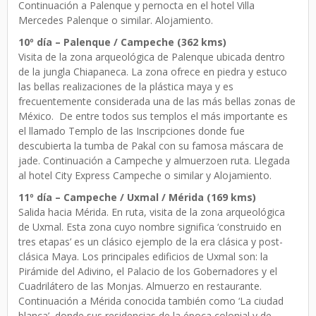
Continuación a Palenque y pernocta en el hotel Villa
Mercedes Palenque o similar. Alojamiento.
10º día – Palenque / Campeche (362 kms)
Visita de la zona arqueológica de Palenque ubicada dentro
de la jungla Chiapaneca. La zona ofrece en piedra y estuco
las bellas realizaciones de la plástica maya y es
frecuentemente considerada una de las más bellas zonas de
México. De entre todos sus templos el más importante es
el llamado Templo de las Inscripciones donde fue
descubierta la tumba de Pakal con su famosa máscara de
jade. Continuación a Campeche y almuerzoen ruta. Llegada
al hotel City Express Campeche o similar y Alojamiento.
11º día – Campeche / Uxmal / Mérida (169 kms)
Salida hacia Mérida. En ruta, visita de la zona arqueológica
de Uxmal. Esta zona cuyo nombre significa ‘construido en
tres etapas’ es un clásico ejemplo de la era clásica y post-
clásica Maya. Los principales edificios de Uxmal son: la
Pirámide del Adivino, el Palacio de los Gobernadores y el
Cuadrilátero de las Monjas. Almuerzo en restaurante.
Continuación a Mérida conocida también como ‘La ciudad
blanca’, donde sus residencias de la época colonial y de