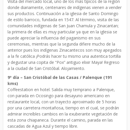
Visita del mercado local, uno de los más típicos de la región
donde diariamente, centenares de indígenas vienen a vender
sus productos. Continuación a la iglesia de Santo Domingo
de estilo barroco, fundada en 1547. Al término, visita de las
comunidades indígenas de San Juan Chamula y Zinacantan;
la primera de ellas es muy particular ya que en la iglesia se
puede apreciar la influencia del paganismo en sus
ceremonias, mientras que la segunda difiere mucho de la
anterior pues los indígenas Zinacantecos son muy apegados
a la fe católica ¡Podrás hacer tu mismo una autentica tortilla
y degustar una copita de “Pox” antiguo elixir Maya! Regreso
a la ciudad de San Cristóbal. Alojamiento.
9º día – San Cristóbal de las Casas / Palenque (191
kms)
Coffeestation en hotel. Salida muy temprano a Palenque,
con parada en Ocosingo para desayuno americano en
restaurante local, con un trayecto aproximado de 5 horas
por una carretera montañosa, tiempo en el cual, se podrán
admirar increíbles cambios en la exuberante vegetación de
esta zona chiapaneca. Durante el camino, parada en las
cascadas de Agua Azul y tiempo libre.