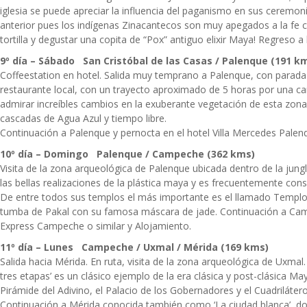
iglesia se puede apreciar la influencia del paganismo en sus ceremon
anterior pues los indígenas Zinacantecos son muy apegados a la fe c
tortilla y degustar una copita de “Pox” antiguo elixir Maya! Regreso a
9º día – Sábado San Cristóbal de las Casas / Palenque (191 k
Coffeestation en hotel. Salida muy temprano a Palenque, con para
restaurante local, con un trayecto aproximado de 5 horas por una ca
admirar increíbles cambios en la exuberante vegetación de esta zona
cascadas de Agua Azul y tiempo libre.
Continuación a Palenque y pernocta en el hotel Villa Mercedes Palenq
10º día – Domingo Palenque / Campeche (362 kms)
Visita de la zona arqueológica de Palenque ubicada dentro de la jung
las bellas realizaciones de la plástica maya y es frecuentemente co
De entre todos sus templos el más importante es el llamado Templo 
tumba de Pakal con su famosa máscara de jade. Continuación a Camp
Express Campeche o similar y Alojamiento.
11º día – Lunes Campeche / Uxmal / Mérida (169 kms)
Salida hacia Mérida. En ruta, visita de la zona arqueológica de Uxmal
tres etapas’ es un clásico ejemplo de la era clásica y post-clásica May
Pirámide del Adivino, el Palacio de los Gobernadores y el Cuadriláte
Continuación a Mérida conocida también como ‘La ciudad blanca’, don