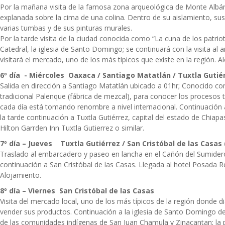
Por la mañana visita de la famosa zona arqueológica de Monte Albá
explanada sobre la cima de una colina. Dentro de su aislamiento, sus 
varias tumbas y de sus pinturas murales.
Por la tarde visita de la ciudad conocida como “La cuna de los patriot
Catedral, la iglesia de Santo Domingo; se continuará con la visita al
visitará el mercado, uno de los más típicos que existe en la región. A
6º día - Miércoles Oaxaca / Santiago Matatlán / Tuxtla Gutié
Salida en dirección a Santiago Matatlán ubicado a 01hr; Conocido co
tradicional Palenque (fábrica de mezcal), para conocer los procesos
cada día está tomando renombre a nivel internacional. Continuación
la tarde continuación a Tuxtla Gutiérrez, capital del estado de Chiapa
Hilton Garrden Inn Tuxtla Gutierrez o similar.
7º día – Jueves Tuxtla Gutiérrez / San Cristóbal de las Casas
Traslado al embarcadero y paseo en lancha en el Cañón del Sumidero
continuación a San Cristóbal de las Casas. Llegada al hotel Posada Rea
Alojamiento.
8º día – Viernes San Cristóbal de las Casas
Visita del mercado local, uno de los más típicos de la región donde 
vender sus productos. Continuación a la iglesia de Santo Domingo de 
de las comunidades indígenas de San Juan Chamula y Zinacantan; la pr