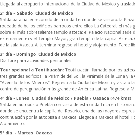
Llegada al aeropuerto Internacional de la Ciudad de México y traslado
2º día – Sábado Ciudad de México
Salida para hacer recorrido de la ciudad en donde se visitará: la Pla
rodeado de bellos edificios barrocos entre ellos La Catedral, el más
sobre el más sobresaliente templo azteca; el Palacio Nacional sede de 
externamente) y el Templo Mayor, gran templo de la capital Azteca. 
de la sala Azteca. Al terminar regreso al hotel y alojamiento. Tarde li
3º día - Domingo Ciudad de México
Día libre para actividades personales.
Tour opcional a Teotihuacán:
Teotihuacán, llamado por los aztec
tres grandes edificios: la Pirámide del Sol, la Pirámide de la Luna y l
"Avenida de los Muertos". Regreso a la Ciudad de México y visita a l
centro de peregrinación más grande de América Latina. Regreso a Mé
4º día - Lunes Ciudad de México / Puebla / Oaxaca (474 kms)
Salida en autobús a Puebla con visita de esta ciudad rica en historia
donde se encuentra la capilla del Rosario, una de las mayores expres
continuación por la autopista a Oaxaca. Llegada a Oaxaca al hotel Ho
Alojamiento.
5º día - Martes Oaxaca