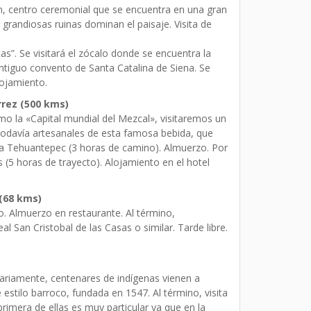
n, centro ceremonial que se encuentra en una gran
grandiosas ruinas dominan el paisaje. Visita de
as”. Se visitará el zócalo donde se encuentra la
 antiguo convento de Santa Catalina de Siena. Se
lojamiento.
rrez (500 kms)
mo la «Capital mundial del Mezcal», visitaremos un
 todavía artesanales de esta famosa bebida, que
 a Tehuantepec (3 horas de camino). Almuerzo. Por
s (5 horas de trayecto). Alojamiento en el hotel
 (68 kms)
. Almuerzo en restaurante. Al término,
l San Cristobal de las Casas o similar. Tarde libre.
diariamente, centenares de indígenas vienen a
estilo barroco, fundada en 1547. Al término, visita
imera de ellas es muy particular ya que en la