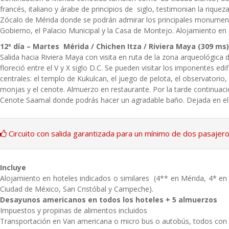
francés, italiano y árabe de principios de siglo, testimonian la riqueza
Zócalo de Mérida donde se podrán admirar los principales monumentos
Gobierno, el Palacio Municipal y la Casa de Montejo. Alojamiento en e
12º día – Martes Mérida / Chichen Itza / Riviera Maya (309 ms)
Salida hacia Riviera Maya con visita en ruta de la zona arqueológica
floreció entre el V y X siglo D.C. Se pueden visitar los imponentes ed
centrales: el templo de Kukulcan, el juego de pelota, el observatorio,
monjas y el cenote. Almuerzo en restaurante. Por la tarde continuac
Cenote Saamal donde podrás hacer un agradable baño. Dejada en el h
Circuito con salida garantizada para un mínimo de dos pasajero
Incluye
Alojamiento en hoteles indicados o similares (4** en Mérida, 4* en
Ciudad de México, San Cristóbal y Campeche).
Desayunos americanos en todos los hoteles + 5 almuerzos
Impuestos y propinas de alimentos incluidos
Transportación en Van americana o micro bus o autobús, todos con 