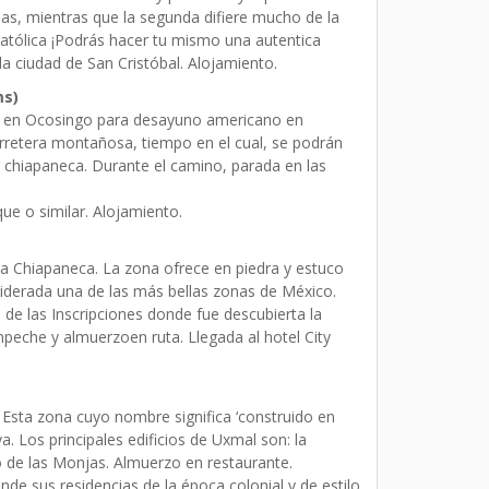
ias, mientras que la segunda difiere mucho de la
atólica ¡Podrás hacer tu mismo una autentica
 la ciudad de San Cristóbal. Alojamiento.
ms)
da en Ocosingo para desayuno americano en
rretera montañosa, tiempo en el cual, se podrán
 chiapaneca. Durante el camino, parada en las
ue o similar. Alojamiento.
la Chiapaneca. La zona ofrece en piedra y estuco
nsiderada una de las más bellas zonas de México.
de las Inscripciones donde fue descubierta la
eche y almuerzoen ruta. Llegada al hotel City
. Esta zona cuyo nombre significa ‘construido en
a. Los principales edificios de Uxmal son: la
ro de las Monjas. Almuerzo en restaurante.
de sus residencias de la época colonial y de estilo