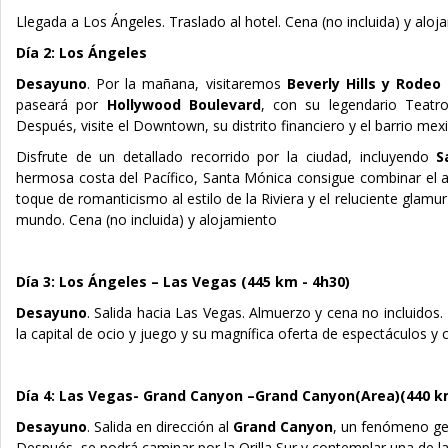
Llegada a Los Ángeles. Traslado al hotel.
Cena (no incluida
) y aloj
Día 2: Los Ángeles
Desayuno
. Por la mañana, visitaremos
Beverly Hills y Rodeo 
paseará por
Hollywood Boulevard
, con su legendario Teatro
Después, visite el Downtown, su distrito financiero y el barrio mex
Disfrute de un detallado recorrido por la ciudad, incluyendo
S
hermosa costa del Pacífico, Santa Mónica consigue combinar el a
toque de romanticismo al estilo de la Riviera y el reluciente glamu
mundo.
Cena (no incluida
) y alojamiento
Día 3: Los Ángeles – Las Vegas (445 km - 4h30)
Desayuno
. Salida hacia Las Vegas.
Almuerzo y cena no incluidos
.
la capital de ocio y juego y su magnífica oferta de espectáculos y 
Día 4: Las Vegas- Grand Canyon –Grand Canyon(Area)(440 k
Desayuno
.
Salida en dirección al
Grand Canyon
, un fenómeno g
Después, se podrá caminar por la Orilla Sur y contemplar una de l