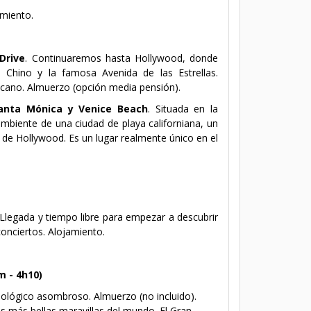
amiento.
Drive
. Continuaremos hasta Hollywood, donde
 Chino y la famosa Avenida de las Estrellas.
icano. Almuerzo (
opción media pensión
).
anta Mónica y Venice Beach
. Situada en la
mbiente de una ciudad de playa californiana, un
r de Hollywood. Es un lugar realmente único en el
 Llegada y tiempo libre para empezar a descubrir
conciertos. Alojamiento.
m - 4h10)
eológico asombroso.
Almuerzo (no incluido)
.
as más bellas maravillas del mundo. El Gran