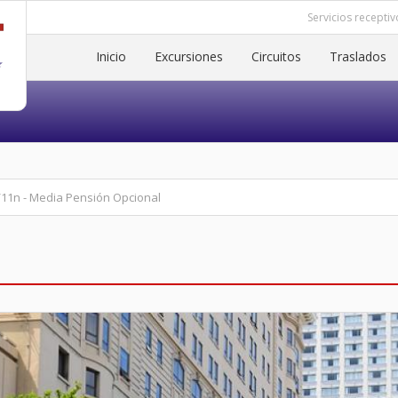
Servicios receptiv
Inicio
Excursiones
Circuitos
Traslados
/11n - Media Pensión Opcional