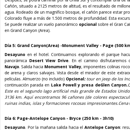
Cañón, situado a 2125 metros de altitud, es el resultado de millon
agua. Rodeado de un magnífico bosque, el cañón parece estar prote
Colorado fluye a más de 1.500 metros de profundidad. Esta excursi
Se puede realizar un vuelo panorámico
opcional
sobre el Gran C
en Grand Canyon (Area).
Día 5: Grand Canyon(Area) -
Monument Valley - Page (500 km
Desayuno
en el hotel. Continuamos explorando el parque haci
panorámica
Desert View Drive
. En el camino disfrutaremo
Navajo
. Salida hacia
Monument Valley
, imponentes colinas roco
de arena y claros salvajes. Vista desde el mirador de este extr
películas. Almuerzo (no incluido)
Opcional
:
tour en jeep de los In
continuación parada en
Lake Powell y presa de
Glen
Canyon.
O
Este es el segundo lago artificial más grande de Estados Unidos
3136 km. Aquí encontramos 96 cañones (de colores espectacula
ruinas indias, islas y formaciones rocosas impresionantes.
Cena
Día 6: Page-Antelope Canyon - Bryce (250 km - 3h10)
Desayuno
. P
or la mañana salida hacia el
Antelope Canyon
: res