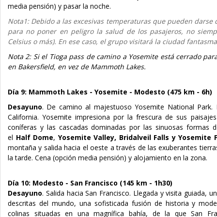
media pensión) y pasar la noche.
Nota1: Debido a las excesivas temperaturas que pueden darse d
para no poner en peligro la salud de los pasajeros, no siempr
Celsius o más
). En ese caso, el grupo visitará la ciudad fantasma
Nota 2: Si el Tioga pass de camino a Yosemite está cerrado para 
en Bakersfield, en vez de Mammoth Lakes.
Día 9: Mammoth Lakes - Yosemite - Modesto (475 km - 6h)
Desayuno
.
De camino al majestuoso Yosemite National Park.
California. Yosemite impresiona por la frescura de sus paisa
coníferas y las cascadas dominadas por las sinuosas formas d
el
Half Dome
,
Yosemite Valley, Bridalveil Falls y Yosemite F
montaña y salida hacia el oeste a través de las exuberantes tierra
la tarde. Cena (opción media pensión) y alojamiento en la zona.
Día 10: Modesto - San Francisco
(145 km - 1h30)
Desayuno
.
Salida hacia San Francisco. Llegada y visita guiada, u
descritas del mundo, una sofisticada fusión de historia y mode
colinas situadas en una magnífica bahía, de la que San Fran