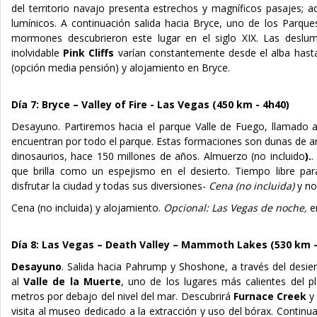
del territorio navajo presenta estrechos y magníficos pasajes; aqu
lumínicos. A continuación salida hacia Bryce, uno de los Parq
mormones descubrieron este lugar en el siglo XIX. Las deslu
inolvidable
Pink Cliffs
varían constantemente desde el alba hast
(opción media pensión) y alojamiento en Bryce.
Día 7:
Bryce –
Valley of Fire
- Las Vegas (450 km - 4h40)
Desayuno.
Partiremos hacia el parque Valle de Fuego, llamado a
encuentran por todo el parque. Estas formaciones son dunas de ar
dinosaurios, hace 150 millones de años
.
Almuerzo (no incluido
).
.
que brilla como un espejismo en el desierto. Tiempo libre par
disfrutar la ciudad y todas sus diversiones-
Cena (no incluida)
y n
Cena (no incluida)
y alojamiento.
Opcional
: Las Vegas de noche,
e
Día 8: Las Vegas – Death Valley – Mammoth Lakes (530 km -
Desayuno
.
Salida hacia Pahrump y Shoshone, a través del desie
al
Valle de la Muerte
, uno de los lugares más calientes del p
metros por debajo del nivel del mar. Descubrirá
Furnace Creek
y 
visita al museo dedicado a la extracción y uso del bórax. Cont