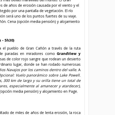
es de años de erosión causada por el viento y el
gido por una pantalla de vegetación. El río
ón será uno de los puntos fuertes de su viaje.
añón.
Cena (
opción media pensión
)
y alojamiento
 - 5h30)
a el pueblo de Gran Cañón a través de la ruta
s de paradas en miradores como
GrandView y
sas de color rojo sangre que rodean un desierto
aordinario lugar, donde se han rodado numerosas
dios Navajos por los caminos dentro del valle.
A
pcional
: Vuelo panorámico sobre Lake Powell.
, 300 km de largo y su orilla tiene un total de
res, especialmente al amanecer y atardecer),
(opción media pensión) y alojamiento en Page.
ultado de miles de años de lenta erosión, la roca