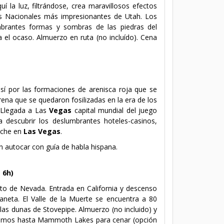
í la luz, filtrándose, crea maravillosos efectos
ues Nacionales más impresionantes de Utah. Los
mbrantes formas y sombras de las piedras del
a el ocaso.
Almuerzo en ruta (no incluído
). Cena
sí por las formaciones de arenisca roja que se
ena que se quedaron fosilizadas en la era de los
 Llegada a Las
Vegas
capital mundial del juego
a descubrir los deslumbrantes hoteles-casinos,
oche en
Las Vegas
.
n autocar con guía de habla hispana.
 6h)
rto de Nevada. Entrada en California y descenso
laneta. El Valle de la Muerte se encuentra a 80
las dunas de Stovepipe.
Almuerzo (no incluido)
y
inuamos hasta Mammoth Lakes para cenar (opción