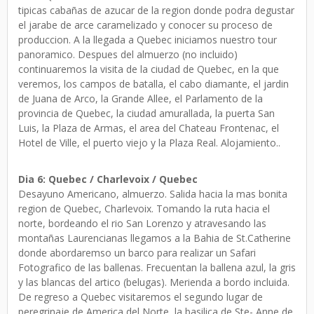
tipicas cabañas de azucar de la region donde podra degustar
el jarabe de arce caramelizado y conocer su proceso de
produccion. A la llegada a Quebec iniciamos nuestro tour
panoramico. Despues del almuerzo (no incluido)
continuaremos la visita de la ciudad de Quebec, en la que
veremos, los campos de batalla, el cabo diamante, el jardin
de Juana de Arco, la Grande Allee, el Parlamento de la
provincia de Quebec, la ciudad amurallada, la puerta San
Luis, la Plaza de Armas, el area del Chateau Frontenac, el
Hotel de Ville, el puerto viejo y la Plaza Real. Alojamiento..
Dia 6: Quebec / Charlevoix / Quebec
Desayuno Americano, almuerzo. Salida hacia la mas bonita
region de Quebec, Charlevoix. Tomando la ruta hacia el
norte, bordeando el rio San Lorenzo y atravesando las
montañas Laurencianas llegamos a la Bahia de St.Catherine
donde abordaremso un barco para realizar un Safari
Fotografico de las ballenas. Frecuentan la ballena azul, la gris
y las blancas del artico (belugas). Merienda a bordo incluida.
De regreso a Quebec visitaremos el segundo lugar de
peregrinaje de America del Norte, la basilica de Ste- Anne de