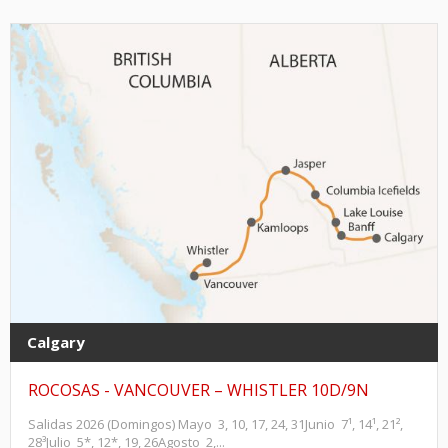
Calgary
ROCOSAS - VANCOUVER – WHISTLER 10D/9N
Salidas 2026 (Domingos) Mayo 3, 10, 17, 24, 31Junio 7¹, 14¹, 21²,
28³Julio 5*, 12*, 19, 26Agosto 2,...