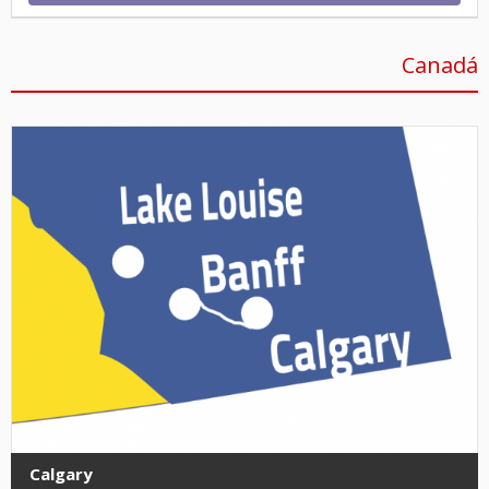
Canadá
Calgary