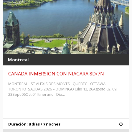
Montreal
CANADA INMERSION CON NIAGARA 8D/7N
MONTREAL - ST ALEXIS DES MONTS - QUEBEC - OTTAWA -
TORONTO SALIDAS 2026 – DOMINGO Julio 12, 26Agosto 02, 09,
23Sept 06Oct 04 Itinerario Día...
Duración: 8 días / 7 noches