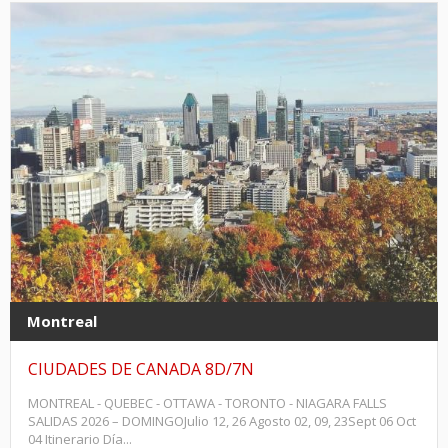
Montreal
CIUDADES DE CANADA 8D/7N
MONTREAL - QUEBEC - OTTAWA - TORONTO - NIAGARA FALLS
SALIDAS 2026 – DOMINGOJulio 12, 26 Agosto 02, 09, 23Sept 06 Oct
04 Itinerario Día...