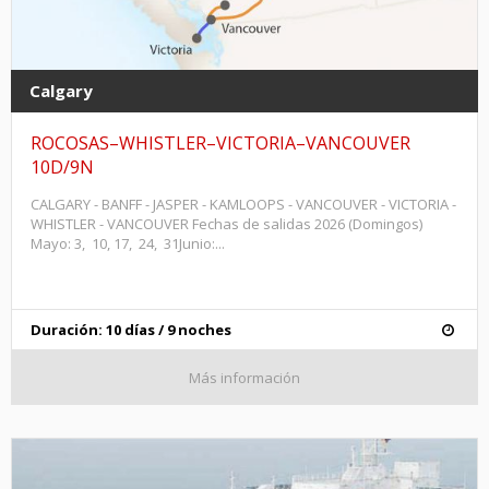
Calgary
ROCOSAS–WHISTLER–VICTORIA–VANCOUVER
10D/9N
CALGARY - BANFF - JASPER - KAMLOOPS - VANCOUVER - VICTORIA -
WHISTLER - VANCOUVER Fechas de salidas 2026 (Domingos)
Mayo: 3, 10, 17, 24, 31Junio:...
Duración: 10 días / 9 noches
Más información