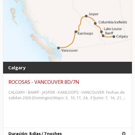
Calgary
ROCOSAS - VANCOUVER 8D/7N
CALGARY - BANFF - JASPER - KAMLOOPS - VANCOUVER Fechas de
salidas 2026 (Domingos) Mayo: 3, 10, 17, 24, 31Junio: 7, 14, 21, ...
Duración: 8 días / 7 noches