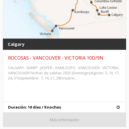
Calgary
ROCOSAS - VANCOUVER - VICTORIA 10D/9N
CALGARY - BANFF - JASPER - KAMLOOPS - VANCOUVER - VICTORIA -
VANCOUVER Fechas de salidas 2025 (Domingos)Agosto: 3, 10, 17,
24, 31Septiembre: 7, 14, 21, 28Octubre:...
Duración: 10 días / 9 noches
Más información