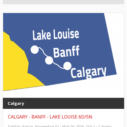
Calgary
CALGARY - BANFF - LAKE LOUISE 6D/5N
Salidas diarias Noviembre 01 - Abril 26, 2026 Día 1 – Calgary