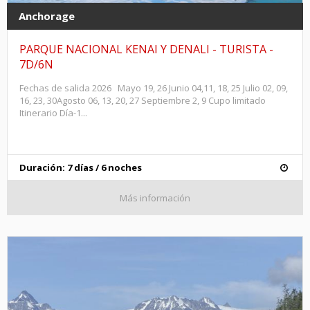
Anchorage
PARQUE NACIONAL KENAI Y DENALI - TURISTA -
7D/6N
Fechas de salida 2026 Mayo 19, 26 Junio 04,11, 18, 25 Julio 02, 09,
16, 23, 30Agosto 06, 13, 20, 27 Septiembre 2, 9 Cupo limitado
Itinerario Día-1...
Duración: 7 días / 6 noches
Más información