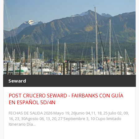
Seward
POST CRUCERO SEWARD - FAIRBANKS CON GUÍA
EN ESPAÑOL 5D/4N
FECHAS DE SALIDA 2026 Mayo 19, 26Junio 04,11, 18, 25 Julio 02, 09,
16, 23, 30Agosto 06, 13, 20, 27 Septiembre 3, 10 Cupo limitado
Itinerario Día...