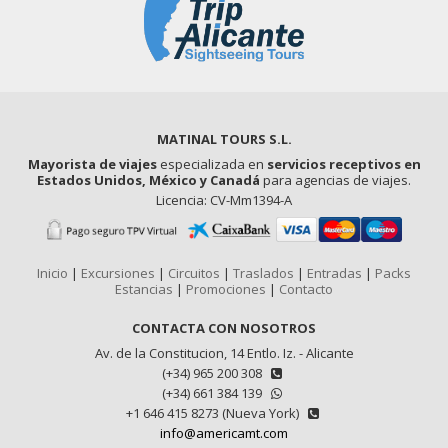
MATINAL TOURS S.L.
Mayorista de viajes
especializada en
servicios receptivos en
Estados Unidos, México y Canadá
para agencias de viajes.
Licencia: CV-Mm1394-A
Inicio
|
Excursiones
|
Circuitos
|
Traslados
|
Entradas
|
Packs
Estancias
|
Promociones
|
Contacto
CONTACTA CON NOSOTROS
Av. de la Constitucion, 14 Entlo. Iz. - Alicante
(+34) 965 200 308
(+34) 661 384 139
+1 646 415 8273 (Nueva York)
info@americamt.com