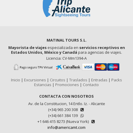
MATINAL TOURS S.L.
Mayorista de viajes
especializada en
servicios receptivos en
Estados Unidos, México y Canadá
para agencias de viajes.
Licencia: CV-Mm1394-A
Inicio
|
Excursiones
|
Circuitos
|
Traslados
|
Entradas
|
Packs
Estancias
|
Promociones
|
Contacto
CONTACTA CON NOSOTROS
Av. de la Constitucion, 14 Entlo. Iz. - Alicante
(+34) 965 200 308
(+34) 661 384 139
+1 646 415 8273 (Nueva York)
info@americamt.com