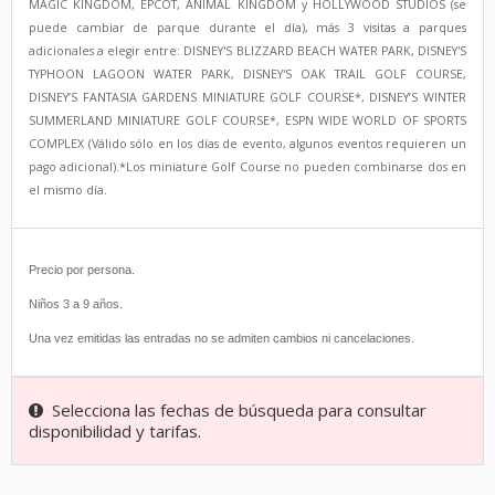
MAGIC KINGDOM, EPCOT, ANIMAL KINGDOM y HOLLYWOOD STUDIOS (se
puede cambiar de parque durante el día), más 3 visitas a parques
adicionales a elegir entre: DISNEY'S BLIZZARD BEACH WATER PARK, DISNEY'S
TYPHOON LAGOON WATER PARK, DISNEY'S OAK TRAIL GOLF COURSE,
DISNEY’S FANTASIA GARDENS MINIATURE GOLF COURSE*, DISNEY’S WINTER
SUMMERLAND MINIATURE GOLF COURSE*, ESPN WIDE WORLD OF SPORTS
COMPLEX (Válido sólo en los días de evento, algunos eventos requieren un
pago adicional).*Los miniature Golf Course no pueden combinarse dos en
el mismo día.
Precio por persona.
Niños 3 a 9 años.
Una vez emitidas las entradas no se admiten cambios ni cancelaciones.
Selecciona las fechas de búsqueda para consultar
disponibilidad y tarifas.