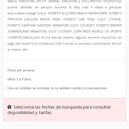
MAGIC KINGDOM, EPCOT, ANIMAL KINGDOM y HOLLYWOOD STUDIOS (se
puede cambiar de parque durante el día), más 4 visitas a parques
adicionales a elegir entre: DISNEY'S BLIZZARD BEACH WATER PARK, DISNEY'S
TYPHOON LAGOON WATER PARK, DISNEY'S OAK TRAIL GOLF COURSE,
DISNEY’S FANTASIA GARDENS MINIATURE GOLF COURSE*, DISNEY’S WINTER
SUMMERLAND MINIATURE GOLF COURSE*, ESPN WIDE WORLD OF SPORTS
COMPLEX (Válido sólo en los días de evento, algunos eventos requieren un
pago adicional).*Los miniature Golf Course no pueden combinarse dos en
el mismo día.
Precio por persona.
Niños 3 a 9 años.
Una vez emitidas las entradas no se admiten cambios ni cancelaciones.
Selecciona las fechas de búsqueda para consultar
disponibilidad y tarifas.