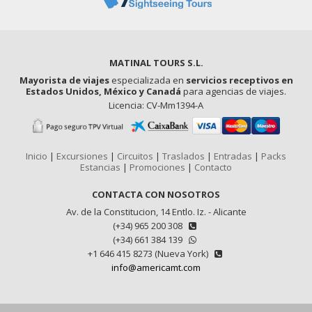
MATINAL TOURS S.L.
Mayorista de viajes
especializada en
servicios receptivos en
Estados Unidos, México y Canadá
para agencias de viajes.
Licencia: CV-Mm1394-A
Inicio
|
Excursiones
|
Circuitos
|
Traslados
|
Entradas
|
Packs
Estancias
|
Promociones
|
Contacto
CONTACTA CON NOSOTROS
Av. de la Constitucion, 14 Entlo. Iz. - Alicante
(+34) 965 200 308
(+34) 661 384 139
+1 646 415 8273 (Nueva York)
info@americamt.com