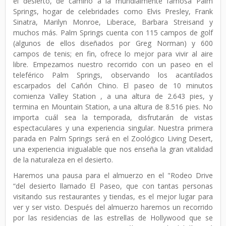
el desierto, de camino a la mundialmente famosa Palm
Springs, hogar de celebridades como Elvis Presley, Frank
Sinatra, Marilyn Monroe, Liberace, Barbara Streisand y
muchos más. Palm Springs cuenta con 115 campos de golf
(algunos de ellos diseñados por Greg Norman) y 600
campos de tenis; en fin, ofrece lo mejor para vivir al aire
libre. Empezamos nuestro recorrido con un paseo en el
teleférico Palm Springs, observando los acantilados
escarpados del Cañón Chino. El paseo de 10 minutos
comienza Valley Station , a una altura de 2.643 pies, y
termina en Mountain Station, a una altura de 8.516 pies. No
importa cuál sea la temporada, disfrutarán de vistas
espectaculares y una experiencia singular. Nuestra primera
parada en Palm Springs será en el Zoológico Living Desert,
una experiencia inigualable que nos enseña la gran vitalidad
de la naturaleza en el desierto.
Haremos una pausa para el almuerzo en el "Rodeo Drive
“del desierto llamado El Paseo, que con tantas personas
visitando sus restaurantes y tiendas, es el mejor lugar para
ver y ser visto. Después del almuerzo haremos un recorrido
por las residencias de las estrellas de Hollywood que se