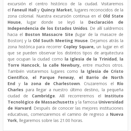
excursión el centro histórico de la ciudad. Visitaremos
el
Faneuil Hall
y
Quincy Market
, lugares reconocidos de la
zona colonial. Nuestra excursión continua en el
Old State
House
, lugar donde se leyó la
Declaración de
Independencia de los Estados Unidos
. De allí saldremos
hacia el
Boston Massacre Site
(lugar de la masacre de
Boston) y la
Old South Meeting House
. Dejamos atrás la
zona histórica para recorrer
Copley Square,
un lugar en el
que se pueden observar los distintos tipos de arquitectura
que ocupan la ciudad como
la Iglesia de la Trinidad
,
la
Torre Hancock
,
la calle Newbury,
entre muchos otros.
También visitaremos lugares como
la Iglesia de Cristo
Científico
,
el Parque Fenway
,
el Barrio de North
End
y
la zona de Charlestown
. Cruzaremos el
Río
Charles
para llegar a nuestro último destino, la pequeña
ciudad de
Cambridge
. Allí recorreremos el
Instituto
Tecnológico de Massachusetts
y la famosa
Universidad
de Harvard
. Después de conocer las mejores instituciones
educativas, comenzaremos el camino de regreso a
Nueva
York
, llegaremos sobre las 21:00 horas.