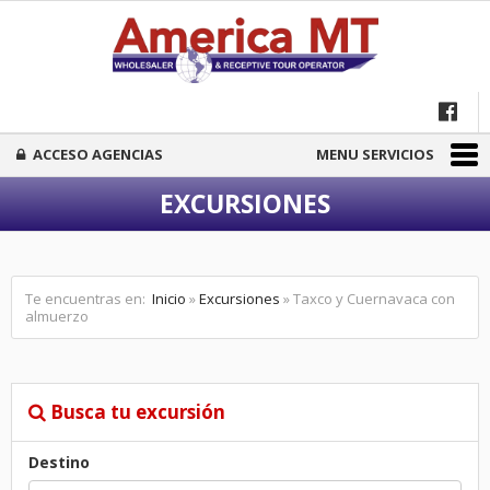
ACCESO AGENCIAS
MENU SERVICIOS
EXCURSIONES
Te encuentras en:
Inicio
»
Excursiones
» Taxco y Cuernavaca con
almuerzo
Busca tu excursión
Destino