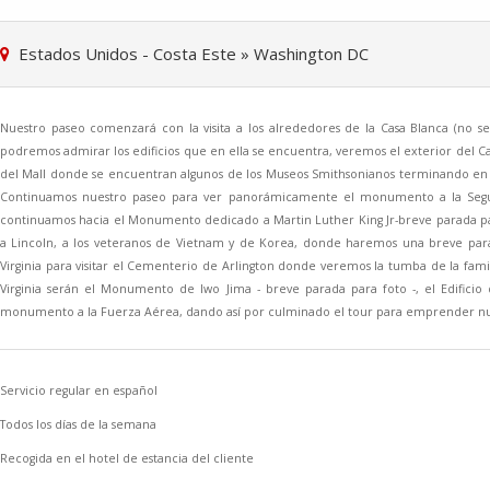
Estados Unidos - Costa Este
»
Washington DC
Nuestro paseo comenzará con la visita a los alrededores de la Casa Blanca (no se 
podremos admirar los edificios que en ella se encuentra, veremos el exterior del Cap
del Mall donde se encuentran algunos de los Museos Smithsonianos terminando en el
Continuamos nuestro paseo para ver panorámicamente el monumento a la Segu
continuamos hacia el Monumento dedicado a Martin Luther King Jr-breve parada par
a Lincoln, a los veteranos de Vietnam y de Korea, donde haremos una breve parad
Virginia para visitar el Cementerio de Arlington donde veremos la tumba de la fam
Virginia serán el Monumento de Iwo Jima - breve parada para foto -, el Edifici
monumento a la Fuerza Aérea, dando así por culminado el tour para emprender nu
Servicio regular en español
Todos los días de la semana
Recogida en el hotel de estancia del cliente