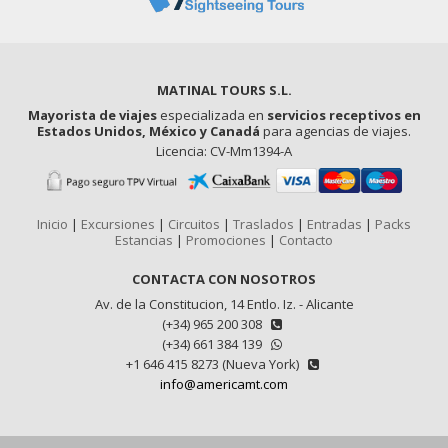
MATINAL TOURS S.L.
Mayorista de viajes
especializada en
servicios receptivos en
Estados Unidos, México y Canadá
para agencias de viajes.
Licencia: CV-Mm1394-A
Inicio
|
Excursiones
|
Circuitos
|
Traslados
|
Entradas
|
Packs
Estancias
|
Promociones
|
Contacto
CONTACTA CON NOSOTROS
Av. de la Constitucion, 14 Entlo. Iz. - Alicante
(+34) 965 200 308
(+34) 661 384 139
+1 646 415 8273 (Nueva York)
info@americamt.com