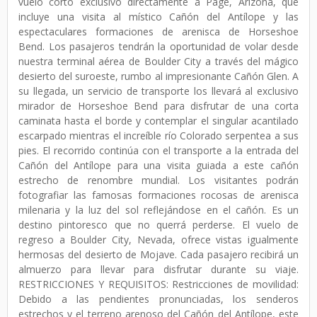
vuelo corto exclusivo directamente a Page, Arizona, que
incluye una visita al místico Cañón del Antílope y las
espectaculares formaciones de arenisca de Horseshoe
Bend. Los pasajeros tendrán la oportunidad de volar desde
nuestra terminal aérea de Boulder City a través del mágico
desierto del suroeste, rumbo al impresionante Cañón Glen. A
su llegada, un servicio de transporte los llevará al exclusivo
mirador de Horseshoe Bend para disfrutar de una corta
caminata hasta el borde y contemplar el singular acantilado
escarpado mientras el increíble río Colorado serpentea a sus
pies. El recorrido continúa con el transporte a la entrada del
Cañón del Antílope para una visita guiada a este cañón
estrecho de renombre mundial. Los visitantes podrán
fotografiar las famosas formaciones rocosas de arenisca
milenaria y la luz del sol reflejándose en el cañón. Es un
destino pintoresco que no querrá perderse. El vuelo de
regreso a Boulder City, Nevada, ofrece vistas igualmente
hermosas del desierto de Mojave. Cada pasajero recibirá un
almuerzo para llevar para disfrutar durante su viaje.
RESTRICCIONES Y REQUISITOS: Restricciones de movilidad:
Debido a las pendientes pronunciadas, los senderos
estrechos y el terreno arenoso del Cañón del Antílope, este