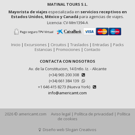
MATINAL TOURS S.L.
Mayorista de viajes
especializada en
servicios receptivos en
Estados Unidos, México y Canadá
para agencias de viajes.
Licencia: CV-Mm1394-A
Inicio
|
Excursiones
|
Circuitos
|
Traslados
|
Entradas
|
Packs
Estancias
|
Promociones
|
Contacto
CONTACTA CON NOSOTROS
Av. de la Constitucion, 14 Entlo. Iz. - Alicante
(+34) 965 200 308
(+34) 661 384 139
+1 646 415 8273 (Nueva York)
info@americamt.com
2026 © americamt.com
Aviso legal
|
Política de privacidad
|
Política
de cookies
Diseño web Slogan Creativos