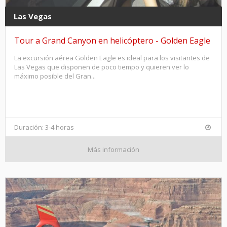
Las Vegas
Tour a Grand Canyon en helicóptero - Golden Eagle
La excursión aérea Golden Eagle es ideal para los visitantes de
Las Vegas que disponen de poco tiempo y quieren ver lo
máximo posible del Gran...
Duración: 3-4 horas
Más información