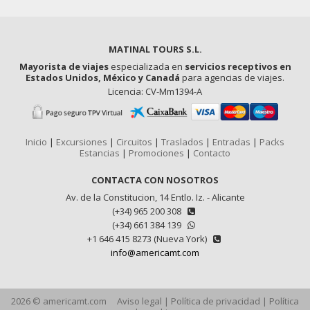
MATINAL TOURS S.L.
Mayorista de viajes
especializada en
servicios receptivos en
Estados Unidos, México y Canadá
para agencias de viajes.
Licencia: CV-Mm1394-A
Inicio
|
Excursiones
|
Circuitos
|
Traslados
|
Entradas
|
Packs
Estancias
|
Promociones
|
Contacto
CONTACTA CON NOSOTROS
Av. de la Constitucion, 14 Entlo. Iz. - Alicante
(+34) 965 200 308
(+34) 661 384 139
+1 646 415 8273 (Nueva York)
info@americamt.com
2026 © americamt.com
Aviso legal
|
Política de privacidad
|
Política