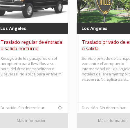
Los Angeles
Los Angeles
Traslado regular de entrada
Traslado privado de e
o salida nocturno
o salida
Recogida de los pasajeros en el
Servicio privado de transp
aeropuerto para llevarlos a su
van entre el aeropuerto
hotel del área metropolitana o
internacional de Los Ángel
viceversa. No aplica para Anaheim.
hoteles del área metropoli
viceversa. No aplica para...
Duración: Sin determinar
Duración: Sin determinar
Más información
Más información