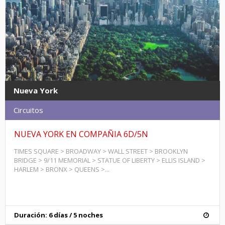
Nueva York
Circuitos
NUEVA YORK EN COMPAÑIA 6D/5N
TIMES SQUARE > BROADWAY > WALL STREET > BROOKLYN
BRIDGE > 9/11 MEMORIAL > STATUE OF LIBERTY > ELLIS ISLAND >
HARLEM > BRONX > QUEENS >...
Duración: 6 días / 5 noches